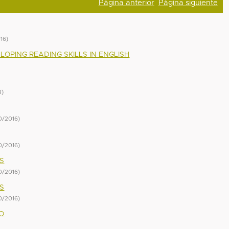
Página anterior
Página siguiente
016
)
OPING READING SKILLS IN ENGLISH
3
)
0/2016
)
0/2016
)
S
0/2016
)
S
0/2016
)
O