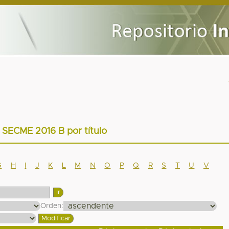
r SECME 2016 B por título
G
H
I
J
K
L
M
N
O
P
Q
R
S
T
U
V
Orden: