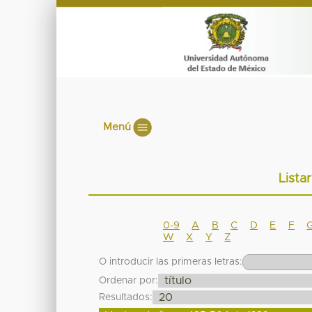
Menú
Lista
0-9
A
B
C
D
E
F
W
X
Y
Z
O introducir las primeras letras:
Ordenar por:
Resultados: