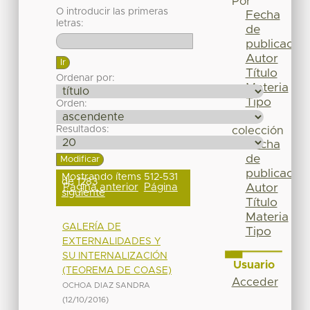
Por
O introducir las primeras
Fecha
letras:
de
publicación
Autor
Título
Ordenar por:
Materia
Tipo
Orden:
Esta
Resultados:
colección
Fecha
de
publicación
Mostrando ítems 512-531
de 1283
Página anterior
Página
Autor
siguiente
Título
Materia
GALERÍA DE
Tipo
EXTERNALIDADES Y
SU INTERNALIZACIÓN
Usuario
(TEOREMA DE COASE)
Acceder
OCHOA DIAZ SANDRA
(
12/10/2016
)