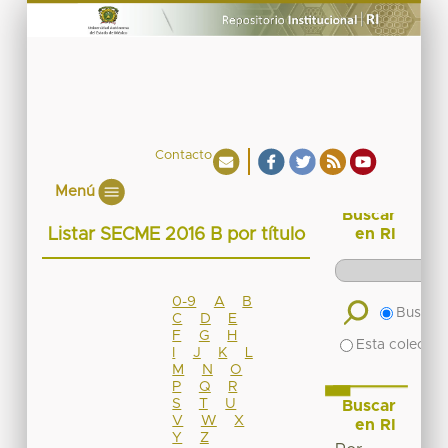
Contacto
Menú
Buscar
Listar SECME 2016 B por título
en RI
0-9
A
B
Buscar 
C
D
E
F
G
H
Esta colecció
I
J
K
L
M
N
O
P
Q
R
S
T
U
Buscar
V
W
X
en RI
Y
Z