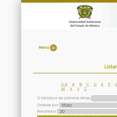
Menú
Lista
0-9
A
B
C
D
E
F
W
X
Y
Z
O introducir las primeras letras:
Ordenar por:
Resultados: