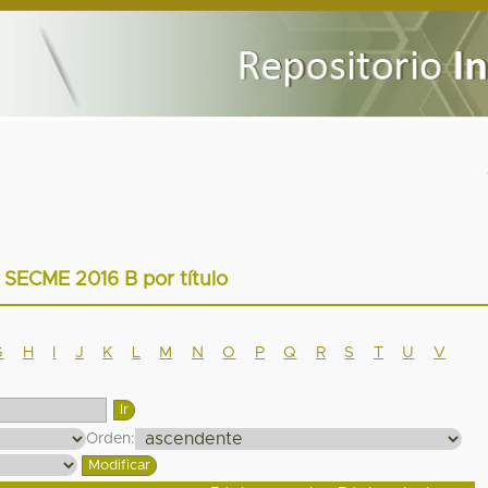
r SECME 2016 B por título
G
H
I
J
K
L
M
N
O
P
Q
R
S
T
U
V
Orden: