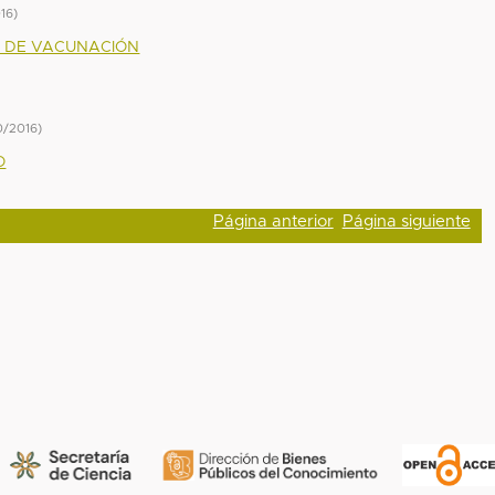
16
)
O DE VACUNACIÓN
0/2016
)
O
Página anterior
Página siguiente