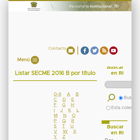
Contacto
Menú
Buscar
Listar SECME 2016 B por título
en RI
0-9
A
B
Buscar 
C
D
E
F
G
H
Esta colecció
I
J
K
L
M
N
O
P
Q
R
S
T
U
Buscar
V
W
X
en RI
Y
Z