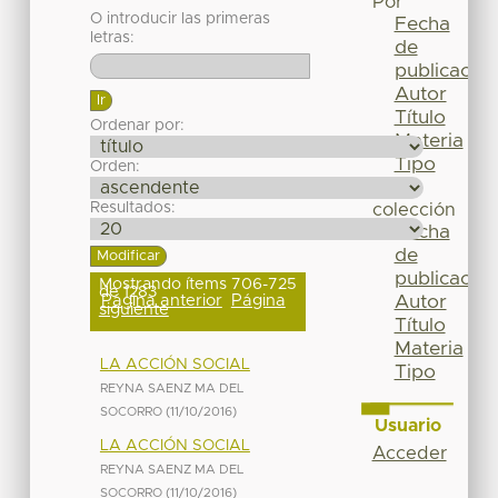
Por
O introducir las primeras
Fecha
letras:
de
publicación
Autor
Título
Ordenar por:
Materia
Tipo
Orden:
Esta
Resultados:
colección
Fecha
de
publicación
Mostrando ítems 706-725
de 1283
Página anterior
Página
Autor
siguiente
Título
Materia
LA ACCIÓN SOCIAL
Tipo
REYNA SAENZ MA DEL
SOCORRO
(
11/10/2016
)
Usuario
LA ACCIÓN SOCIAL
Acceder
REYNA SAENZ MA DEL
SOCORRO
(
11/10/2016
)