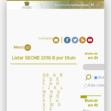
Contacto
Menú
Buscar
Listar SECME 2016 B por título
en RI
0-9
A
B
Buscar 
C
D
E
F
G
H
Esta colecció
I
J
K
L
M
N
O
P
Q
R
S
T
U
Buscar
V
W
X
en RI
Y
Z