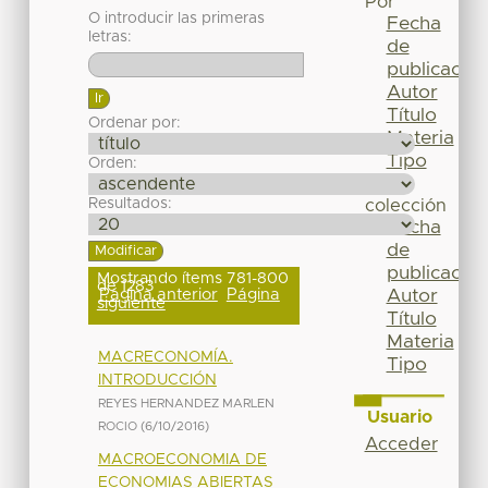
Por
O introducir las primeras
Fecha
letras:
de
publicación
Autor
Título
Ordenar por:
Materia
Tipo
Orden:
Esta
Resultados:
colección
Fecha
de
publicación
Mostrando ítems 781-800
de 1283
Página anterior
Página
Autor
siguiente
Título
Materia
MACRECONOMÍA.
Tipo
INTRODUCCIÓN
REYES HERNANDEZ MARLEN
Usuario
ROCIO
(
6/10/2016
)
Acceder
MACROECONOMIA DE
ECONOMIAS ABIERTAS