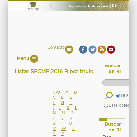
Contacto
Menú
Buscar
Listar SECME 2016 B por título
en RI
0-9
A
B
Buscar 
C
D
E
F
G
H
Esta colecció
I
J
K
L
M
N
O
P
Q
R
S
T
U
Buscar
V
W
X
en RI
Y
Z