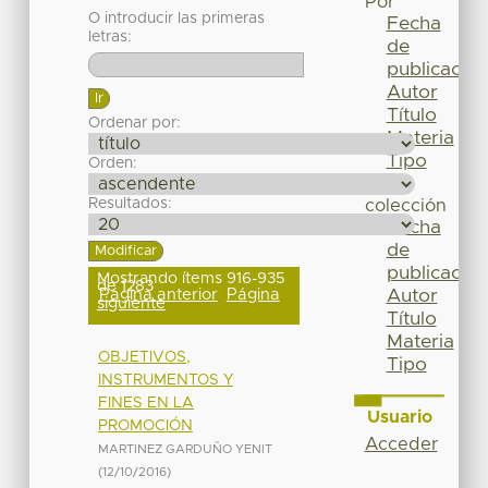
Por
O introducir las primeras
Fecha
letras:
de
publicación
Autor
Título
Ordenar por:
Materia
Tipo
Orden:
Esta
Resultados:
colección
Fecha
de
publicación
Mostrando ítems 916-935
de 1283
Página anterior
Página
Autor
siguiente
Título
Materia
OBJETIVOS,
Tipo
INSTRUMENTOS Y
FINES EN LA
Usuario
PROMOCIÓN
Acceder
MARTINEZ GARDUÑO YENIT
(
12/10/2016
)