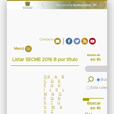
Contacto
Menú
Buscar
Listar SECME 2016 B por título
en RI
0-9
A
B
Buscar 
C
D
E
F
G
H
Esta colecció
I
J
K
L
M
N
O
P
Q
R
S
T
U
Buscar
V
W
X
en RI
Y
Z