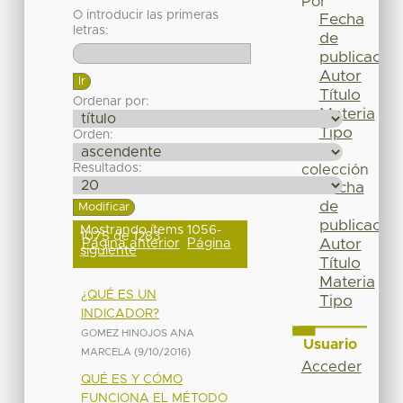
Por
O introducir las primeras
Fecha
letras:
de
publicación
Autor
Título
Ordenar por:
Materia
Tipo
Orden:
Esta
Resultados:
colección
Fecha
de
publicación
Mostrando ítems 1056-
1075 de 1283
Página anterior
Página
Autor
siguiente
Título
Materia
¿QUÉ ES UN
Tipo
INDICADOR?
GOMEZ HINOJOS ANA
Usuario
MARCELA
(
9/10/2016
)
Acceder
QUÉ ES Y CÓMO
FUNCIONA EL MÉTODO