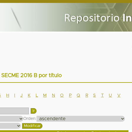
r SECME 2016 B por título
G
H
I
J
K
L
M
N
O
P
Q
R
S
T
U
V
Orden: