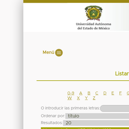
Menú
Lista
0-9
A
B
C
D
E
F
W
X
Y
Z
O introducir las primeras letras:
Ordenar por:
Resultados: