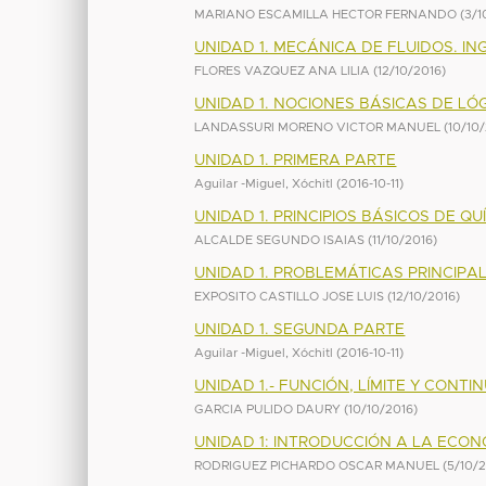
MARIANO ESCAMILLA HECTOR FERNANDO
(
3/1
UNIDAD 1. MECÁNICA DE FLUIDOS. IN
FLORES VAZQUEZ ANA LILIA
(
12/10/2016
)
UNIDAD 1. NOCIONES BÁSICAS DE LÓ
LANDASSURI MORENO VICTOR MANUEL
(
10/10
UNIDAD 1. PRIMERA PARTE
Aguilar -Miguel, Xóchitl
(
2016-10-11
)
UNIDAD 1. PRINCIPIOS BÁSICOS DE Q
ALCALDE SEGUNDO ISAIAS
(
11/10/2016
)
UNIDAD 1. PROBLEMÁTICAS PRINCIP
EXPOSITO CASTILLO JOSE LUIS
(
12/10/2016
)
UNIDAD 1. SEGUNDA PARTE
Aguilar -Miguel, Xóchitl
(
2016-10-11
)
UNIDAD 1.- FUNCIÓN, LÍMITE Y CONTI
GARCIA PULIDO DAURY
(
10/10/2016
)
UNIDAD 1: INTRODUCCIÓN A LA ECON
RODRIGUEZ PICHARDO OSCAR MANUEL
(
5/10/