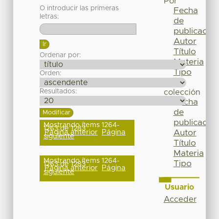
Por
O introducir las primeras
Fecha
letras:
de
publicación
Autor
Título
Ordenar por:
Materia
Tipo
Orden:
Esta
Resultados:
colección
Fecha
de
publicación
Mostrando ítems 1264-
1263 de 1283
Página anterior
Página
Autor
siguiente
Título
Materia
Mostrando ítems 1264-
Tipo
1263 de 1283
Página anterior
Página
siguiente
Usuario
Acceder