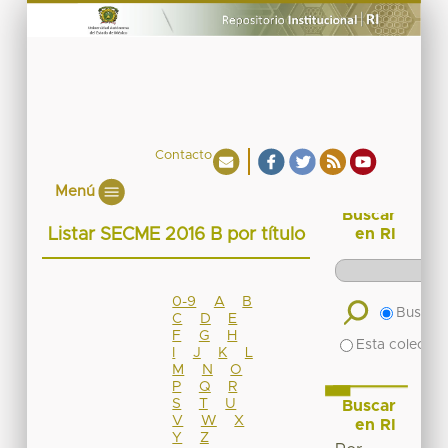
Contacto
Menú
Buscar
Listar SECME 2016 B por título
en RI
0-9
A
B
Buscar 
C
D
E
F
G
H
Esta colecció
I
J
K
L
M
N
O
P
Q
R
S
T
U
Buscar
V
W
X
en RI
Y
Z