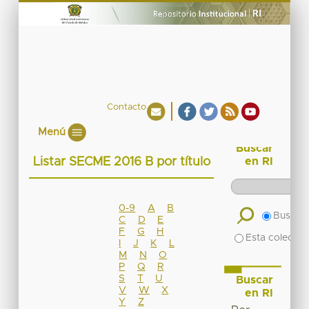
Contacto
Menú
Buscar
Listar SECME 2016 B por título
en RI
0-9
A
B
Buscar 
C
D
E
F
G
H
Esta colecció
I
J
K
L
M
N
O
P
Q
R
S
T
U
Buscar
V
W
X
en RI
Y
Z