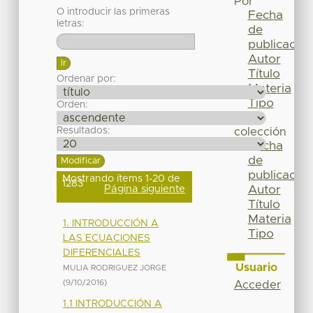
Por
O introducir las primeras
Fecha
letras:
de
publicación
Autor
Título
Ordenar por:
Materia
Tipo
Orden:
Esta
Resultados:
colección
Fecha
de
publicación
Mostrando ítems 1-20 de
1283
Página siguiente
Autor
Título
Materia
1. INTRODUCCIÓN A
Tipo
LAS ECUACIONES
DIFERENCIALES
Usuario
MULIA RODRIGUEZ JORGE
(
9/10/2016
)
Acceder
1.1 INTRODUCCIÓN A