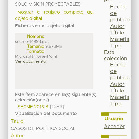
Por
SÓLO VISIÓN PROYECTABLES
Fecha
Mostrar el registro completo del
de
objeto digital
publicación
Autor
Ficheros en el objeto digital
Título
Nombre:
Materia
secme-14998.ppt
Tipo
Tamaño:
9.573Mb
Formato:
Esta
Microsoft PowerPoint
colección
Ver documento
Fecha
de
publicación
Autor
Título
Este ítem aparece en la(s) siguiente(s)
Materia
colección(ones)
Tipo
[1283]
SECME 2016 B
Visualización del Documento
Usuario
Título
Acceder
CASOS DE POLÍTICA SOCIAL
Autor