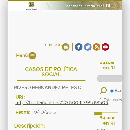
Contacto
Menú
Buscar
en RI
CASOS DE POLÍTICA
SOCIAL
RIVERO HERNANDEZ MELESIO
Buscar 
URI:
Esta colecció
http://hdl.handle.net/20.500.11799/63905
Fecha:
10/10/2016
Buscar
en RI
Descripción: