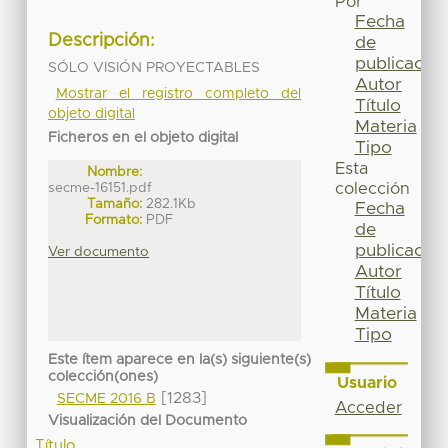
Por
Fecha
Descripción:
de
publicación
SÓLO VISIÓN PROYECTABLES
Autor
Mostrar el registro completo del
Título
objeto digital
Materia
Ficheros en el objeto digital
Tipo
Esta
Nombre:
secme-16151.pdf
colección
Tamaño:
282.1Kb
Fecha
Formato:
PDF
de
publicación
Ver documento
Autor
Título
Materia
Tipo
Este ítem aparece en la(s) siguiente(s)
colección(ones)
Usuario
[1283]
SECME 2016 B
Acceder
Visualización del Documento
Título