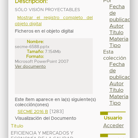
Por
Descripción:
Fecha
SÓLO VISIÓN PROYECTABLES
de
Mostrar el registro completo del
publicación
objeto digital
Autor
Ficheros en el objeto digital
Título
Materia
Nombre:
Tipo
secme-6588.pptx
Tamaño:
7.154Mb
Esta
Formato:
colección
Microsoft PowerPoint 2007
Fecha
Ver documento
de
publicación
Autor
Título
Materia
Este ítem aparece en la(s) siguiente(s)
Tipo
colección(ones)
[1283]
SECME 2016 B
Usuario
Visualización del Documento
Acceder
Título
EFICIENCIA Y MERCADOS Y