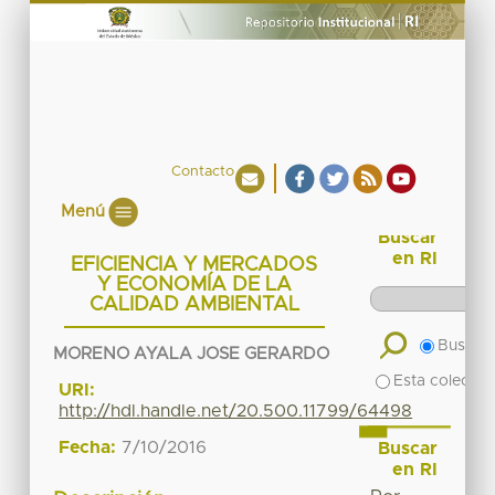
Contacto
Menú
Buscar
en RI
EFICIENCIA Y MERCADOS
Y ECONOMÍA DE LA
CALIDAD AMBIENTAL
Buscar 
MORENO AYALA JOSE GERARDO
Esta colecció
URI:
http://hdl.handle.net/20.500.11799/64498
Fecha:
7/10/2016
Buscar
en RI