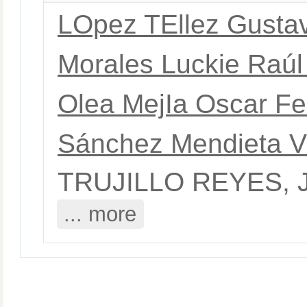
LOpez TEllez Gusta
Morales Luckie Raúl
Olea MejIa Oscar F
Sánchez Mendieta V
TRUJILLO REYES, 
... more