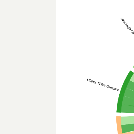
Olea MejIa O
LOpez TEllez Gustavo