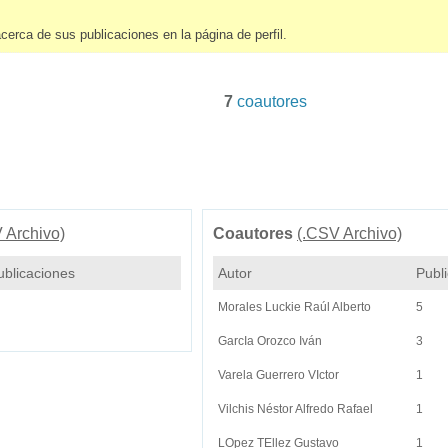
acerca de sus publicaciones en la página de perfil.
7
coautores
 Archivo)
Coautores
(.CSV Archivo)
ublicaciones
Autor
Publ
Morales Luckie Raúl Alberto
5
GarcIa Orozco Iván
3
Varela Guerrero VIctor
1
Vilchis Néstor Alfredo Rafael
1
LOpez TEllez Gustavo
1