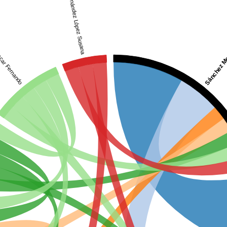
Hernández López Susana
Sánchez Me
scar Fernando