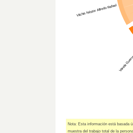
Vilchis Néstor Alfredo Rafael
Varela Guerre
Nota: Esta información está basada 
muestra del trabajo total de la person