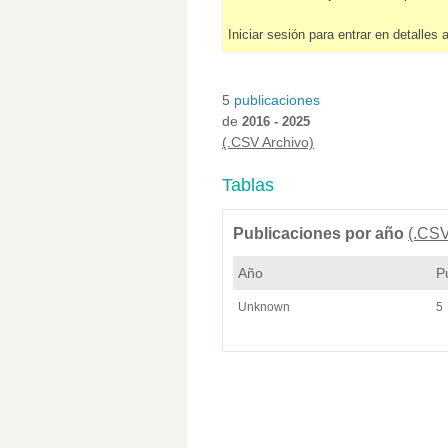
Iniciar sesión para entrar en detalles 
5
publicaciones
de
2016 - 2025
(.CSV Archivo)
Tablas
Publicaciones por año
(.CSV
Año
P
Unknown
5