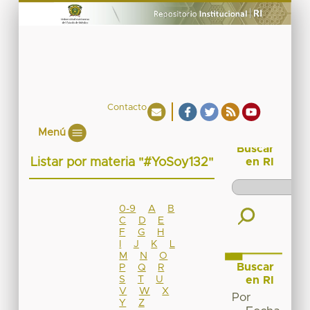
Contacto
Menú
Buscar
Listar por materia "#YoSoy132"
en RI
0-9
A
B
C
D
E
F
G
H
I
J
K
L
M
N
O
Buscar
P
Q
R
S
T
U
en RI
V
W
X
Por
Y
Z