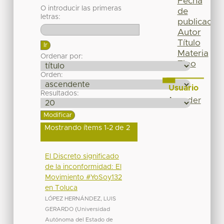
Fecha
O introducir las primeras
de
letras:
publicación
Autor
Título
Materia
Ordenar por:
Tipo
Orden:
Usuario
Resultados:
Acceder
Mostrando ítems 1-2 de 2
El Discreto significado
de la inconformidad: El
Movimiento #YoSoy132
en Toluca
LÓPEZ HERNÁNDEZ, LUIS
GERARDO
(
Universidad
Autónoma del Estado de