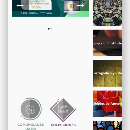
←
→
•
•