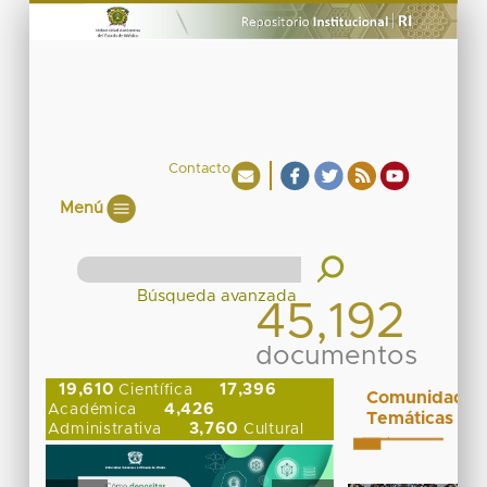
Contacto
Menú
45,192
documentos
19,610
17,396
Científica
Comunidades
4,426
Académica
Temáticas
3,760
Administrativa
Cultural