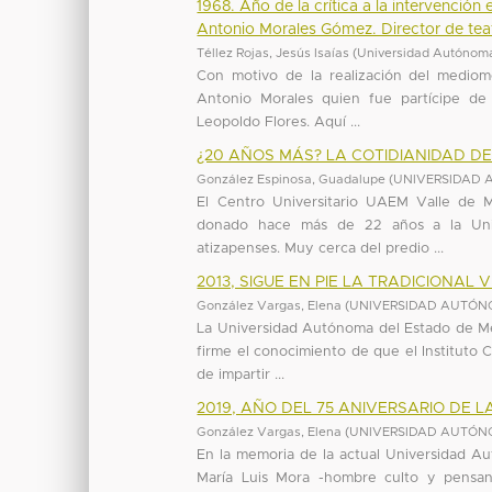
1968. Año de la crítica a la intervención
Antonio Morales Gómez. Director de teat
Téllez Rojas, Jesús Isaías
(
Universidad Autónoma
Con motivo de la realización del mediome
Antonio Morales quien fue partícipe de
Leopoldo Flores. Aquí ...
¿20 AÑOS MÁS? LA COTIDIANIDAD D
González Espinosa, Guadalupe
(
UNIVERSIDAD 
El Centro Universitario UAEM Valle de M
donado hace más de 22 años a la Uni
atizapenses. Muy cerca del predio ...
2013, SIGUE EN PIE LA TRADICIONAL
González Vargas, Elena
(
UNIVERSIDAD AUTÓN
La Universidad Autónoma del Estado de Méx
firme el conocimiento de que el Instituto C
de impartir ...
2019, AÑO DEL 75 ANIVERSARIO DE 
González Vargas, Elena
(
UNIVERSIDAD AUTÓN
En la memoria de la actual Universidad 
María Luis Mora -hombre culto y pensan