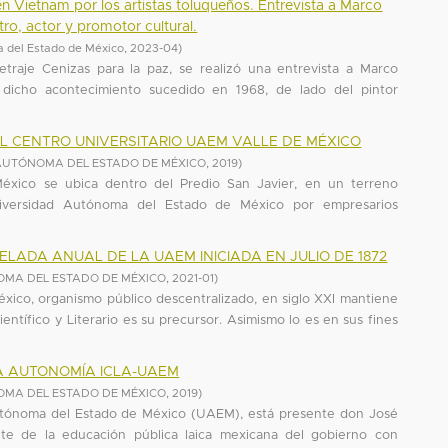
 en Vietnam por los artistas toluqueños. Entrevista a Marco
ro, actor y promotor cultural.
 del Estado de México
,
2023-04
)
traje Cenizas para la paz, se realizó una entrevista a Marco
 dicho acontecimiento sucedido en 1968, de lado del pintor
EL CENTRO UNIVERSITARIO UAEM VALLE DE MÉXICO
AUTÓNOMA DEL ESTADO DE MÉXICO
,
2019
)
éxico se ubica dentro del Predio San Javier, en un terreno
versidad Autónoma del Estado de México por empresarios
 VELADA ANUAL DE LA UAEM INICIADA EN JULIO DE 1872
OMA DEL ESTADO DE MÉXICO
,
2021-01
)
ico, organismo público descentralizado, en siglo XXI mantiene
ientífico y Literario es su precursor. Asimismo lo es en sus fines
LA AUTONOMÍA ICLA-UAEM
OMA DEL ESTADO DE MÉXICO
,
2019
)
Autónoma del Estado de México (UAEM), está presente don José
te de la educación pública laica mexicana del gobierno con