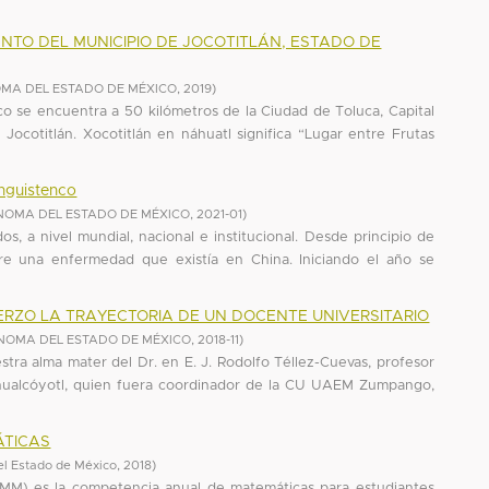
NTO DEL MUNICIPIO DE JOCOTITLÁN, ESTADO DE
MA DEL ESTADO DE MÉXICO
,
2019
)
co se encuentra a 50 kilómetros de la Ciudad de Toluca, Capital
Jocotitlán. Xocotitlán en náhuatl significa “Lugar entre Frutas
nguistenco
NOMA DEL ESTADO DE MÉXICO
,
2021-01
)
s, a nivel mundial, nacional e institucional. Desde principio de
e una enfermedad que existía en China. Iniciando el año se
ERZO LA TRAYECTORIA DE UN DOCENTE UNIVERSITARIO
NOMA DEL ESTADO DE MÉXICO
,
2018-11
)
stra alma mater del Dr. en E. J. Rodolfo Téllez-Cuevas, profesor
ualcóyotl, quien fuera coordinador de la CU UAEM Zumpango,
ÁTICAS
l Estado de México
,
2018
)
MM) es la competencia anual de matemáticas para estudiantes