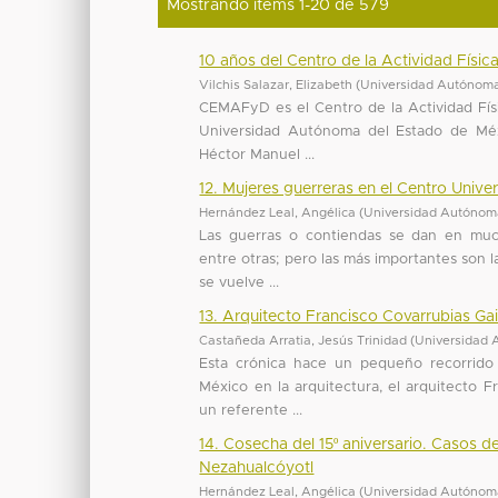
Mostrando ítems 1-20 de 579
10 años del Centro de la Actividad Físic
Vilchis Salazar, Elizabeth
(
Universidad Autónoma
CEMAFyD es el Centro de la Actividad Físi
Universidad Autónoma del Estado de Méxic
Héctor Manuel ...
12. Mujeres guerreras en el Centro Univ
Hernández Leal, Angélica
(
Universidad Autónoma
Las guerras o contiendas se dan en muchos
entre otras; pero las más importantes son l
se vuelve ...
13. Arquitecto Francisco Covarrubias Ga
Castañeda Arratia, Jesús Trinidad
(
Universidad 
Esta crónica hace un pequeño recorrido 
México en la arquitectura, el arquitecto Fr
un referente ...
14. Cosecha del 15º aniversario. Casos 
Nezahualcóyotl
Hernández Leal, Angélica
(
Universidad Autónoma