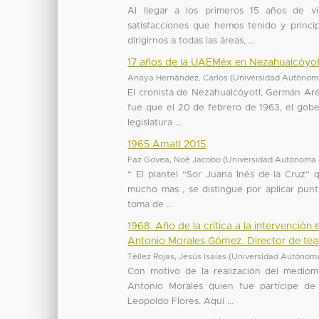
Al llegar a los primeros 15 años de v
satisfacciones que hemos tenido y princ
dirigirnos a todas las áreas, ...
17 años de la UAEMéx en Nezahualcóyot
Anaya Hernández, Carlos
(
Universidad Autónoma
El cronista de Nezahualcóyotl, Germán Ar
fue que el 20 de febrero de 1963, el gobe
legislatura ...
1965 Amatl 2015
Faz Govea, Noé Jacobo
(
Universidad Autónoma 
“ El plantel “Sor Juana Inés de la Cruz” 
mucho mas , se distingue por aplicar punt
toma de ...
1968. Año de la crítica a la intervención
Antonio Morales Gómez. Director de teat
Téllez Rojas, Jesús Isaías
(
Universidad Autónoma
Con motivo de la realización del mediome
Antonio Morales quien fue partícipe de
Leopoldo Flores. Aquí ...