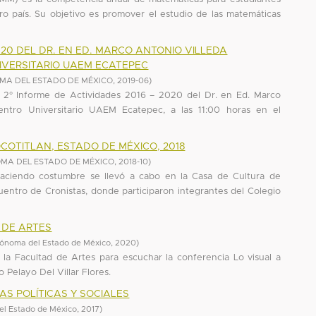
ro país. Su objetivo es promover el estudio de las matemáticas
020 DEL DR. EN ED. MARCO ANTONIO VILLEDA
NIVERSITARIO UAEM ECATEPEC
MA DEL ESTADO DE MÉXICO
,
2019-06
)
l 2° Informe de Actividades 2016 – 2020 del Dr. en Ed. Marco
Centro Universitario UAEM Ecatepec, a las 11:00 horas en el
COTITLAN, ESTADO DE MÉXICO, 2018
MA DEL ESTADO DE MÉXICO
,
2018-10
)
aciendo costumbre se llevó a cabo en la Casa de Cultura de
uentro de Cronistas, donde participaron integrantes del Colegio
 DE ARTES
tónoma del Estado de México
,
2020
)
 la Facultad de Artes para escuchar la conferencia Lo visual a
 Pelayo Del Villar Flores.
AS POLÍTICAS Y SOCIALES
el Estado de México
,
2017
)