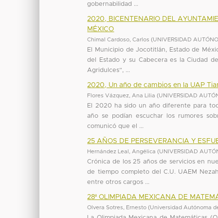
gobernabilidad ...
2020, BICENTENARIO DEL AYUNTAMIE
MÉXICO
Chimal Cardoso, Carlos
(
UNIVERSIDAD AUTÓNO
El Municipio de Jocotitlán, Estado de Méxi
del Estado y su Cabecera es la Ciudad de 
Agridulces”, ...
2020, Un año de cambios en la UAP Tia
Flores Vázquez, Ana Lilia
(
UNIVERSIDAD AUTÓ
El 2020 ha sido un año diferente para todo
año se podían escuchar los rumores sobr
comunicó que el ...
25 AÑOS DE PERSEVERANCIA Y ESFU
Hernández Leal, Angélica
(
UNIVERSIDAD AUTÓ
Crónica de los 25 años de servicios en nue
de tiempo completo del C.U. UAEM Nezah
entre otros cargos ...
28ª OLIMPIADA MEXICANA DE MATEM
Olvera Sotres, Ernesto
(
Universidad Autónoma de
La Olimpiada Mexicana de Matemáticas (O