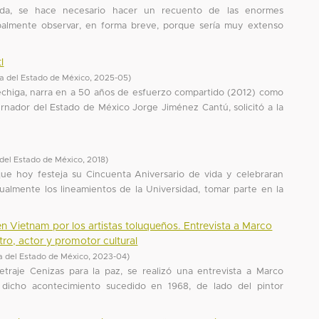
ida, se hace necesario hacer un recuento de las enormes
ipalmente observar, en forma breve, porque sería muy extenso
l
 del Estado de México
,
2025-05
)
échiga, narra en a 50 años de esfuerzo compartido (2012) como
rnador del Estado de México Jorge Jiménez Cantú, solicitó a la
del Estado de México
,
2018
)
que hoy festeja su Cincuenta Aniversario de vida y celebraran
ualmente los lineamientos de la Universidad, tomar parte en la
 en Vietnam por los artistas toluqueños. Entrevista a Marco
ro, actor y promotor cultural
 del Estado de México
,
2023-04
)
traje Cenizas para la paz, se realizó una entrevista a Marco
 dicho acontecimiento sucedido en 1968, de lado del pintor