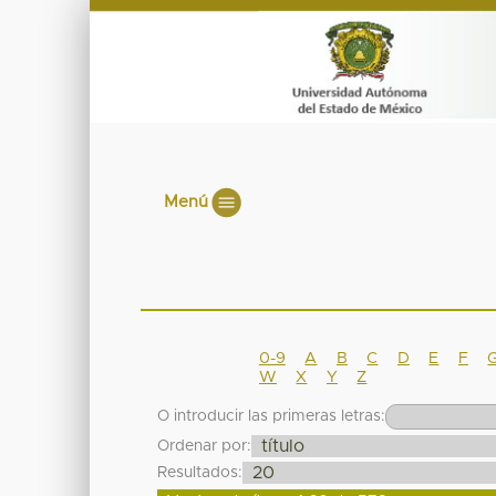
Menú
0-9
A
B
C
D
E
F
W
X
Y
Z
O introducir las primeras letras:
Ordenar por:
Resultados: