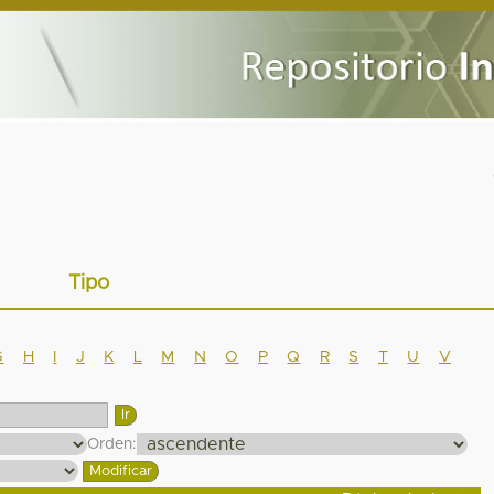
Tipo
G
H
I
J
K
L
M
N
O
P
Q
R
S
T
U
V
Orden: