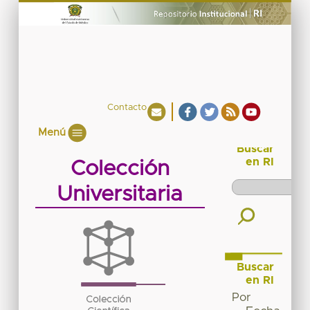
Contacto
Menú
Buscar
en RI
Colección
Universitaria
Buscar
en RI
Por