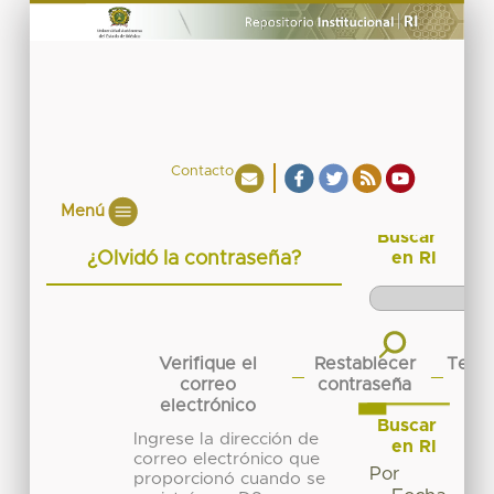
Contacto
Menú
Buscar
¿Olvidó la contraseña?
en RI
Verifique el
Restablecer
Term
→
→
correo
contraseña
electrónico
Buscar
Ingrese la dirección de
en RI
correo electrónico que
Por
proporcionó cuando se