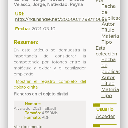
Por
Velasco, Jorge
;
Natividad, Reyna
Fecha
de
URI:
publicación
http://hdl.handle.net/20.500.11799/110696
Autor
Fecha:
2021-03-10
Título
Materia
Tipo
Resumen:
Esta
En este artículo se demuestra la
colección
importancia de considerar la
Fecha
competencia por fotones entre la
de
molécula a oxidar y el catalizador
publicación
empleado.
Autor
Mostrar el registro completo del
Título
objeto digital
Materia
Ficheros en el objeto digital
Tipo
Nombre:
Alvarado_2021_full.pdf
Usuario
Tamaño:
4.550Mb
Acceder
Formato:
PDF
Ver documento