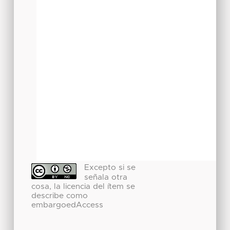
Excepto si se
señala otra
cosa, la licencia del ítem se
describe como
embargoedAccess