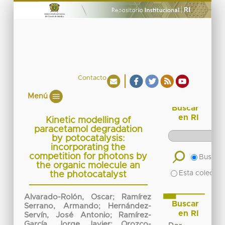
Contacto
Menú
Buscar
en RI
Kinetic modelling of
paracetamol degradation
by potocatalysis:
incorporating the
competition for photons by
Buscar 
the organic molecule an
Esta colecció
the photocatalyst
Alvarado-Rolón, Oscar
;
Ramírez
Buscar
Serrano, Armando
;
Hernández-
en RI
Servín, José Antonio
;
Ramírez-
García, Jorge Javier
;
Orozco-