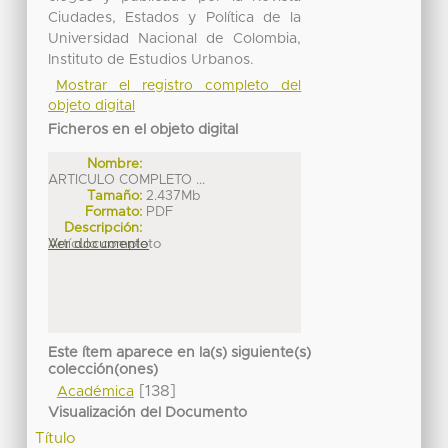
Ciudades, Estados y Política de la
Universidad Nacional de Colombia,
Instituto de Estudios Urbanos.
Mostrar el registro completo del
objeto digital
Ficheros en el objeto digital
Nombre:
ARTICULO COMPLETO ...
Tamaño:
2.437Mb
Formato:
PDF
Descripción:
Artículo completo
Ver documento
Este ítem aparece en la(s) siguiente(s)
colección(ones)
[138]
Académica
Visualización del Documento
Título