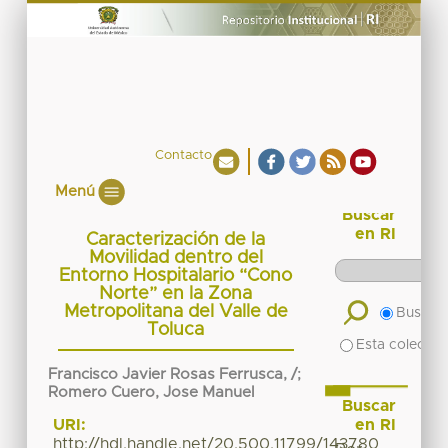
Contacto
Menú
Buscar
en RI
Caracterización de la
Movilidad dentro del
Entorno Hospitalario “Cono
Norte” en la Zona
Metropolitana del Valle de
Buscar 
Toluca
Esta colecció
Francisco Javier Rosas Ferrusca, /
;
Romero Cuero, Jose Manuel
Buscar
en RI
URI:
http://hdl.handle.net/20.500.11799/143780