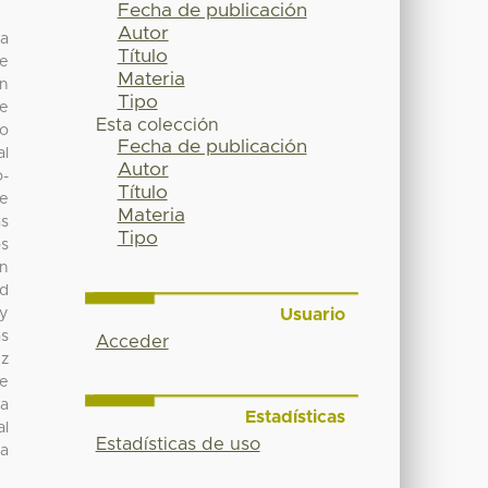
Fecha de publicación
Autor
la
Título
de
Materia
en
Tipo
te
Esta colección
mo
Fecha de publicación
al
Autor
o-
Título
de
Materia
as
Tipo
os
ón
ed
Usuario
 y
as
Acceder
ez
se
 a
Estadísticas
al
Estadísticas de uso
la