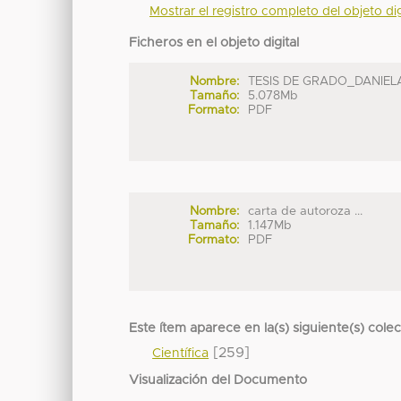
Mostrar el registro completo del objeto dig
Ficheros en el objeto digital
Nombre:
TESIS DE GRADO_DANIELA 
Tamaño:
5.078Mb
Formato:
PDF
Nombre:
carta de autoroza ...
Tamaño:
1.147Mb
Formato:
PDF
Este ítem aparece en la(s) siguiente(s) cole
[259]
Científica
Visualización del Documento