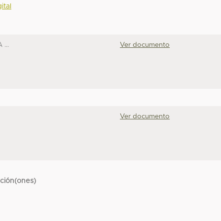
ital
...
Ver documento
Ver documento
cción(ones)