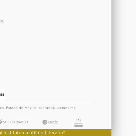
CA
A
ca, Estado de México.
rectoria@uaemex.mx
nstituto científico Literario"