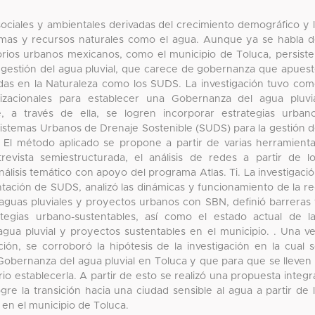
 sociales y ambientales derivadas del crecimiento demográfico y 
emas y recursos naturales como el agua. Aunque ya se habla 
torios urbanos mexicanos, como el municipio de Toluca, persist
y gestión del agua pluvial, que carece de gobernanza que apues
das en la Naturaleza como los SUDS. La investigación tuvo co
izacionales para establecer una Gobernanza del agua pluvi
, a través de ella, se logren incorporar estrategias urban
 Sistemas Urbanos de Drenaje Sostenible (SUDS) para la gestión 
. El método aplicado se propone a partir de varias herramient
revista semiestructurada, el análisis de redes a partir de l
lisis temático con apoyo del programa Atlas. Ti. La investigaci
tación de SUDS, analizó las dinámicas y funcionamiento de la r
 aguas pluviales y proyectos urbanos con SBN, definió barreras
ategias urbano-sustentables, así como el estado actual de l
agua pluvial y proyectos sustentables en el municipio. . Una v
ión, se corroboró la hipótesis de la investigación en la cual 
 Gobernanza del agua pluvial en Toluca y que para que se lleven
 establecerla. A partir de esto se realizó una propuesta integr
re la transición hacia una ciudad sensible al agua a partir de 
en el municipio de Toluca.