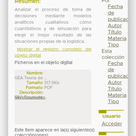
Por
Resumen:
Fecha
Analizar el proceso de toma de
de
decisiones mediante modelos
publicación
analíticos cualitativos como
Autor
cuantitativos y de simulación para
Título
elegir el mejor resultado de las
Materia
situaciones propias de la logística.
Tipo
Mostrar el registro completo del
Esta
objeto digital
colección
Ficheros en el objeto digital
Fecha
de
Nombre:
publicación
GEA Teoria de ...
Autor
Tamaño:
517.5Kb
Formato:
PDF
Título
Descripción:
Materia
GEA Teoría de ...
Ver documento
Tipo
Usuario
Acceder
Este ítem aparece en la(s) siguiente(s)
colección(ones)