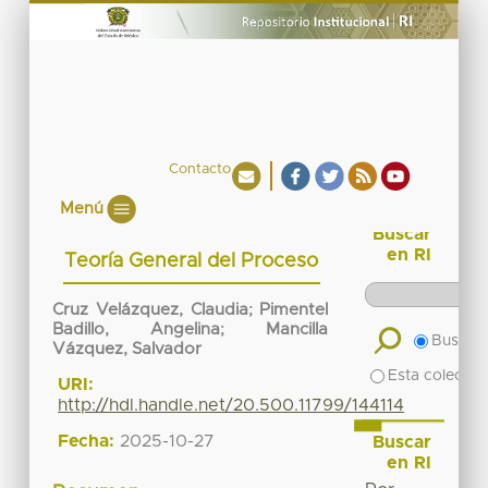
Contacto
Menú
Buscar
en RI
Teoría General del Proceso
Cruz Velázquez, Claudia
;
Pimentel
Badillo, Angelina
;
Mancilla
Buscar 
Vázquez, Salvador
Esta colecció
URI:
http://hdl.handle.net/20.500.11799/144114
Fecha:
2025-10-27
Buscar
en RI