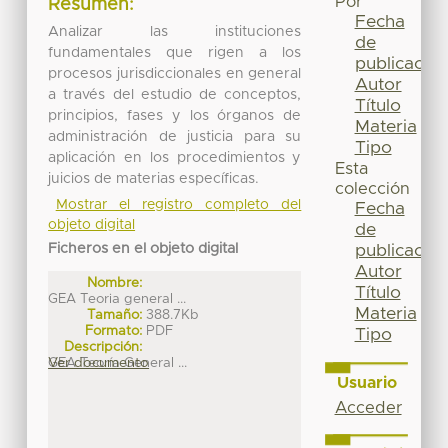
Por
Resumen:
Fecha
Analizar las instituciones
de
fundamentales que rigen a los
publicación
procesos jurisdiccionales en general
Autor
a través del estudio de conceptos,
Título
principios, fases y los órganos de
Materia
administración de justicia para su
Tipo
aplicación en los procedimientos y
Esta
juicios de materias específicas.
colección
Mostrar el registro completo del
Fecha
objeto digital
de
Ficheros en el objeto digital
publicación
Autor
Nombre:
Título
GEA Teoria general ...
Materia
Tamaño:
388.7Kb
Formato:
PDF
Tipo
Descripción:
GEA Teoría General ...
Ver documento
Usuario
Acceder