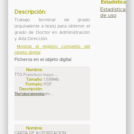
Estadísticas
Estadísticas
Descripción:
de uso
Trabajo terminal de grado
(equivalente a tesis) para obtener el
grado de Doctor en Administración
y Alta Dirección.
Mostrar el registro completo del
objeto digital
Ficheros en el objeto digital
Nombre:
TTG Francisco mayo ...
Tamaño:
1.599Mb
Formato:
PDF
Descripción:
Trabajo terminado ...
Ver documento
Nombre:
CARTA DE AUTORIZACION