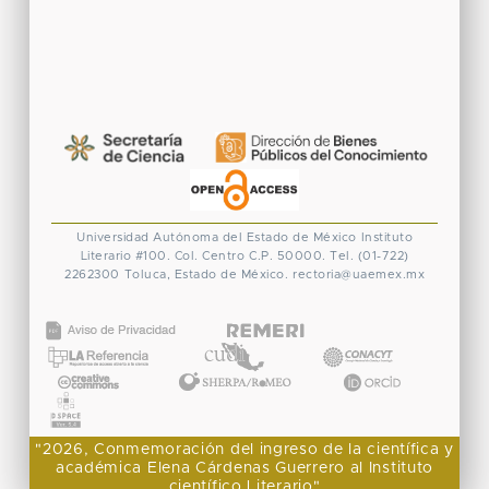
Universidad Autónoma del Estado de México
Instituto
Literario #100. Col. Centro
C.P. 50000. Tel. (01-722)
2262300
Toluca, Estado de México.
rectoria@uaemex.mx
CONACYT
"2026, Conmemoración del ingreso de la científica y
académica Elena Cárdenas Guerrero al Instituto
científico Literario"