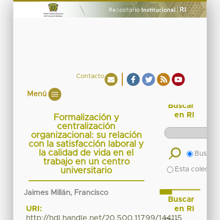
Contacto
Menú
Buscar
en RI
Formalización y
centralización
organizacional: su relación
con la satisfacción laboral y
la calidad de vida en el
Buscar 
trabajo en un centro
Esta colecció
universitario
Jaimes Millán, Francisco
Buscar
en RI
URI:
http://hdl.handle.net/20.500.11799/144115