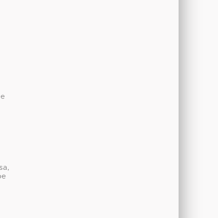
de
sa,
be