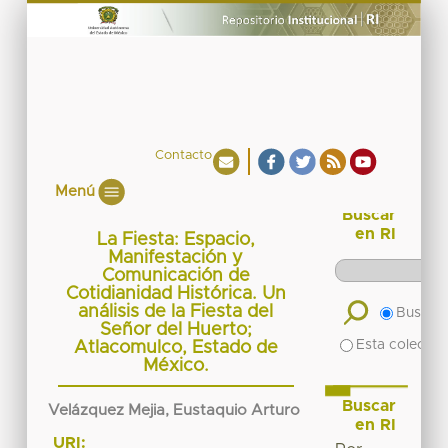
Contacto
Menú
Buscar
en RI
La Fiesta: Espacio,
Manifestación y
Comunicación de
Cotidianidad Histórica. Un
análisis de la Fiesta del
Buscar 
Señor del Huerto;
Esta colecció
Atlacomulco, Estado de
México.
Buscar
Velázquez Mejia, Eustaquio Arturo
en RI
URI: