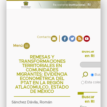
Contacto
Menú
Buscar
en RI
REMESAS Y
TRANSFORMACIONES
TERRITORIALES EN
COMUNIDADES
MIGRANTES: EVIDENCIA
Buscar 
ECONOMÉTRICA DEL
Esta colecció
PTAT EN LA REGIÓN
ATLACOMULCO, ESTADO
DE MÉXICO
Buscar
en RI
Sánchez Dávila, Román