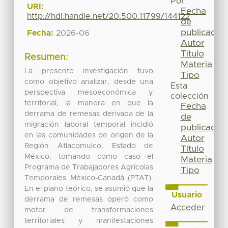
Por
URI:
Fecha
http://hdl.handle.net/20.500.11799/144122
de
publicación
Fecha:
2026-06
Autor
Título
Resumen:
Materia
La presente investigación tuvo
Tipo
como objetivo analizar, desde una
Esta
perspectiva mesoeconómica y
colección
territorial, la manera en que la
Fecha
derrama de remesas derivada de la
de
migración laboral temporal incidió
publicación
en las comunidades de origen de la
Autor
Región Atlacomulco, Estado de
Título
México, tomando como caso el
Materia
Programa de Trabajadores Agrícolas
Tipo
Temporales México-Canadá (PTAT).
En el plano teórico, se asumió que la
Usuario
derrama de remesas operó como
Acceder
motor de transformaciones
territoriales y manifestaciones