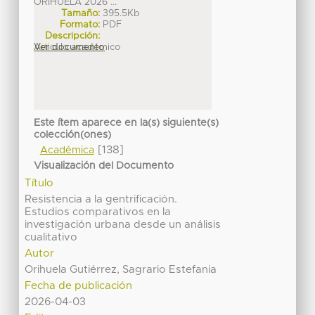
ORIHUELA 2026 ...
Tamaño:
395.5Kb
Formato:
PDF
Descripción:
Articulo académico
Ver documento
Este ítem aparece en la(s) siguiente(s)
colección(ones)
[138]
Académica
Visualización del Documento
Título
Resistencia a la gentrificación.
Estudios comparativos en la
investigación urbana desde un análisis
cualitativo
Autor
Orihuela Gutiérrez, Sagrario Estefania
Fecha de publicación
2026-04-03