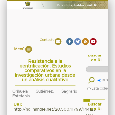
Contacto
Menú
Buscar
en RI
Resistencia a la
gentrificación. Estudios
comparativos en la
investigación urbana desde
un análisis cualitativo
Buscar 
Esta colecció
Orihuela Gutiérrez, Sagrario
Estefania
Buscar
URI:
en RI
http://hdl.handle.net/20.500.11799/144125