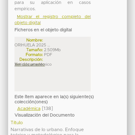
para su aplicación en casos
empíricos.
Mostrar el registro completo del
objeto digital
Ficheros en el objeto digital
Nombre:
ORIHUELA 2025 ...
Tamaño:
2.509Mb
Formato:
PDF
Descripción:
Artículo académico
Ver documento
Este ítem aparece en la(s) siguiente(s)
colección(ones)
[138]
Académica
Visualización del Documento
Título
Narrativas de lo urbano. Enfoque