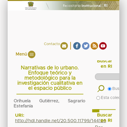
Contacto
Menú
Buscar
en RI
Narrativas de lo urbano.
Enfoque teórico y
metodológico para la
investigación cualitativa en
el espacio público
Buscar 
Esta colecció
Orihuela Gutiérrez, Sagrario
Estefania
Buscar
URI:
en RI
http://hdl.handle.net/20.500.11799/144126