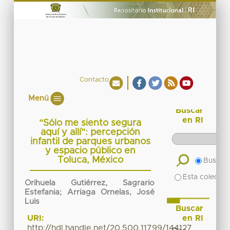
Contacto
Menú
Buscar
en RI
“Sólo me siento segura
aquí y allí”: percepción
infantil de parques urbanos
y espacio público en
Toluca, México
Buscar 
Esta colecció
Orihuela Gutiérrez, Sagrario
Estefania
;
Arriaga Ornelas, José
Luis
Buscar
en RI
URI:
http://hdl.handle.net/20.500.11799/144127