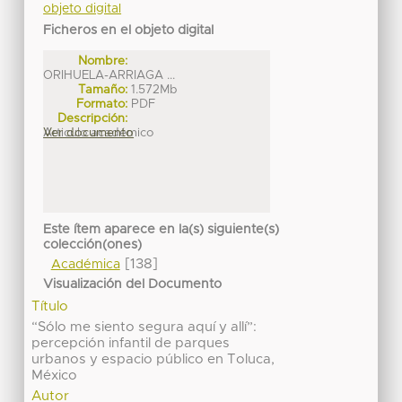
objeto digital
Ficheros en el objeto digital
Nombre:
ORIHUELA-ARRIAGA ...
Tamaño:
1.572Mb
Formato:
PDF
Descripción:
Articulo académico
Ver documento
Este ítem aparece en la(s) siguiente(s)
colección(ones)
[138]
Académica
Visualización del Documento
Título
“Sólo me siento segura aquí y allí”:
percepción infantil de parques
urbanos y espacio público en Toluca,
México
Autor