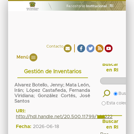
Contacto
Menú
Buscar
en RI
Gestión de Inventarios
Alvarez Botello, Jenny
;
Mata León,
Irán
;
López Castañeda, Fernanda
Buscar 
Viridiana
;
González Cortés, José
Santos
Esta colecció
URI:
http://hdl.handle.net/20.500.11799/144222
Buscar
Fecha:
2026-06-18
en RI