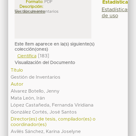
Estadísticas
Formato:
PDF
Descripción:
Estadísticas
Gestión de inventarios
Ver documento
de uso
Este ítem aparece en la(s) siguiente(s)
colección(ones)
[183]
Científica
Visualización del Documento
Título
Gestión de Inventarios
Autor
Alvarez Botello, Jenny
Mata León, Irán
López Castañeda, Fernanda Viridiana
González Cortés, José Santos
Director(es) de tesis, compilador(es) o
coordinador(es)
Avilés Sánchez, Karina Joselyne