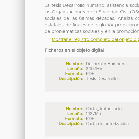
La tesis Desarrollo humano, asistencia so
las Organizaciones de la Sociedad Civil (OS
sociales de las últimas décadas. Analiza 
estatales de finales del siglo XX propiciar
de problemáticas sociales y en la promoción
Mostrar el registro completo del objeto dig
Ficheros en el objeto digital
Nombre:
Desarrollo Humano ...
Tamaño:
3.107Mb
Formato:
PDF
Descripción:
Tesis Desarrollo ...
Nombre:
Carta_Autorizacio ...
Tamaño:
1.137Mb
Formato:
PDF
Descripción:
Carta de autorización