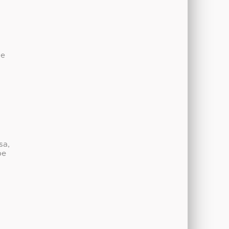
de
sa,
be