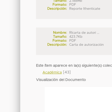
Tamaño:
2.188Mb
Formato:
PDF
Descripción:
Reporte Ithenticate
Nombre:
RIcarta de autori ...
Tamaño:
423.7Kb
Formato:
PDF
Descripción:
Carta de autorización
Este ítem aparece en la(s) siguiente(s) cole
[43]
Académica
Visualización del Documento