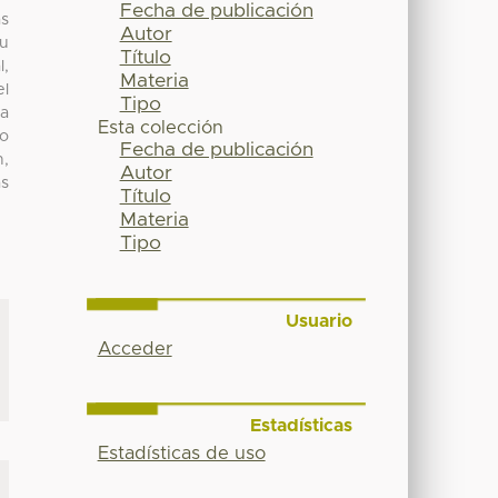
Fecha de publicación
as
Autor
Su
Título
l,
Materia
el
Tipo
ia
Esta colección
No
Fecha de publicación
n,
Autor
as
Título
Materia
Tipo
Usuario
Acceder
Estadísticas
Estadísticas de uso