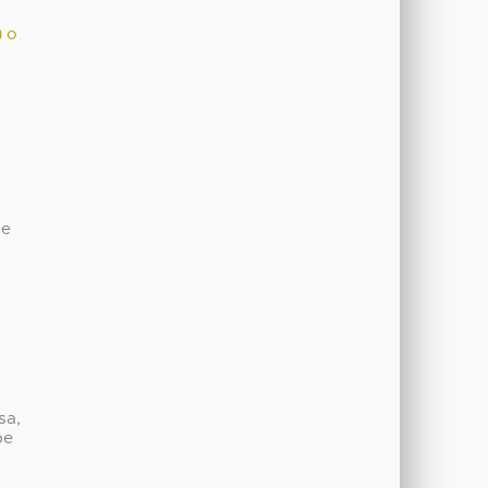
) o
de
sa,
be