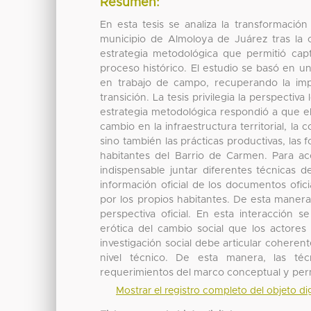
Resumen:
En esta tesis se analiza la transformaci
municipio de Almoloya de Juárez tras la 
estrategia metodológica que permitió cap
proceso histórico. El estudio se basó en u
en trabajo de campo, recuperando la imp
transición. La tesis privilegia la perspectiv
estrategia metodológica respondió a que e
cambio en la infraestructura territorial, la
sino también las prácticas productivas, las 
habitantes del Barrio de Carmen. Para a
indispensable juntar diferentes técnicas 
información oficial de los documentos ofic
por los propios habitantes. De esta manera
perspectiva oficial. En esta interacción s
erótica del cambio social que los actores
investigación social debe articular coheren
nivel técnico. De esta manera, las té
requerimientos del marco conceptual y perm
Mostrar el registro completo del objeto dig