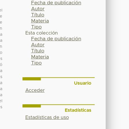
Fecha de publicación
Autor
el
Título
de
Materia
te
Tipo
ón
Esta colección
ta
Fecha de publicación
ta
Autor
un
Título
co
Materia
os
Tipo
tó
la
as
Usuario
la
la
Acceder
la
el
s
Estadísticas
Estadísticas de uso