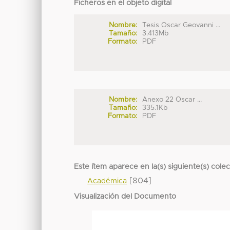
Ficheros en el objeto digital
Nombre:
Tesis Oscar Geovanni ...
Tamaño:
3.413Mb
Formato:
PDF
Nombre:
Anexo 22 Oscar ...
Tamaño:
335.1Kb
Formato:
PDF
Este ítem aparece en la(s) siguiente(s) cole
[804]
Académica
Visualización del Documento