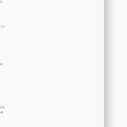
en
) o
de
sa,
be