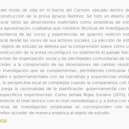
ón del modo de vida en el barrio del Carmen ubicado dentro d
construcción de la presa Ignacio Ramírez. Se hizo un diseño 
turar tanto las dimensiones materiales como simbólicas de es
na aproximación cualitativa que combinó técnicas de investigaci
ortancia de las voces y experiencias de quienes vivieron es
a local desde las voces de sus actores sociales. La elección de es
l objeto de estudio se delinea por la comprensión sobre cómo 
 construcción de la presa reconfiguró no solamente el paisaje físi
formas de organización social y las identidades comunitarias de l
cceder a la comprensión de las dimensiones del cambio resul
de investigación que se complementan, permitiendo contrastar 
iales o gubernamentales con las narrativas y experiencias vivid
, la perspectiva local se complejiza cuando la comparamos con 
e juega la racionalidad de la planificación gubernamental con 
 específicos experimentan. Como señala Rojas Soriano (2013), 
temente el nivel teórico con el nivel metodológico y a estos con 
cnicas de investigación empleadas se corresponden con lo
iten acceder de manera empírica al objeto de estudio.
ital