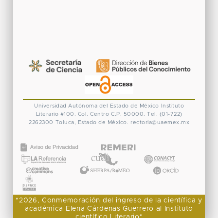
Universidad Autónoma del Estado de México
Instituto
Literario #100. Col. Centro
C.P. 50000. Tel. (01-722)
2262300
Toluca, Estado de México.
rectoria@uaemex.mx
CONACYT
"2026, Conmemoración del ingreso de la científica y
académica Elena Cárdenas Guerrero al Instituto
científico Literario"