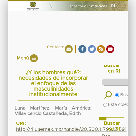
Contacto
Menú
Buscar
en RI
¿Y los hombres qué?:
necesidades de incorporar
el enfoque de las
masculinidades
institucionalmente
Buscar 
Esta colecció
Luna Martínez, María América
;
Villavicencio Castañeda, Edith
Buscar
URI:
en RI
http://ri.uaemex.mx/handle/20.500.11799/21691