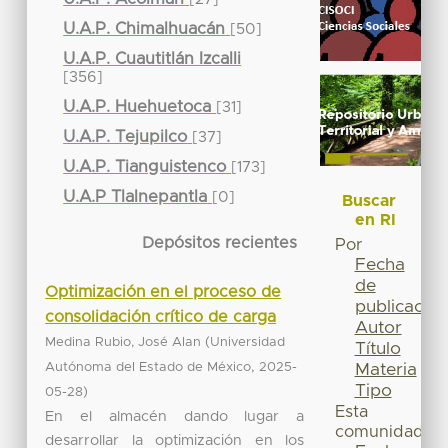
U.A.P. Chimalhuacán
[50]
U.A.P. Cuautitlán Izcalli
[356]
U.A.P. Huehuetoca
[31]
U.A.P. Tejupilco
[37]
U.A.P. Tianguistenco
[173]
U.A.P Tlalnepantla
[0]
Buscar
en RI
Depósitos recientes
Por
Fecha
de
Optimización en el proceso de
publicación
consolidación crítico de carga
Autor
(
Medina Rubio, José Alan
Universidad
Título
,
Autónoma del Estado de México
2025-
Materia
Tipo
)
05-28
Esta
En el almacén dando lugar a
comunidad
desarrollar la optimización en los