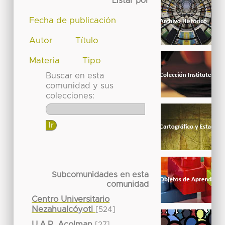
Listar por
Fecha de publicación
Autor
Título
Materia
Tipo
Buscar en esta
comunidad y sus
colecciones:
Subcomunidades en esta
comunidad
Centro Universitario
Nezahualcóyotl
[524]
U.A.P. Acolman
[27]