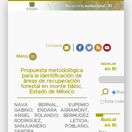
Contacto
Menú
Buscar
en RI
Propuesta metodológica
para la identificación de
áreas de recuperación
forestal en monte tláloc,
Estado de México
Buscar 
Esta colecció
NAVA BERNAL, EUFEMIO
GABINO
;
ENDARA AGRAMONT,
ANGEL ROLANDO
;
BERMUDEZ
Buscar
RODRIGUEZ, LETICIA
;
en RI
SANJUANERO POBLANO,
SANDRA