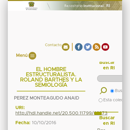
Contacto
Menú
Buscar
en RI
EL HOMBRE
ESTRUCTURALISTA.
ROLAND BARTHES Y LA
SEMIOLOGÍA
Buscar 
PEREZ MONTEAGUDO ANAID
Esta colecció
URI:
http://hdl.handle.net/20.500.11799/63373
Buscar
Fecha:
10/10/2016
en RI