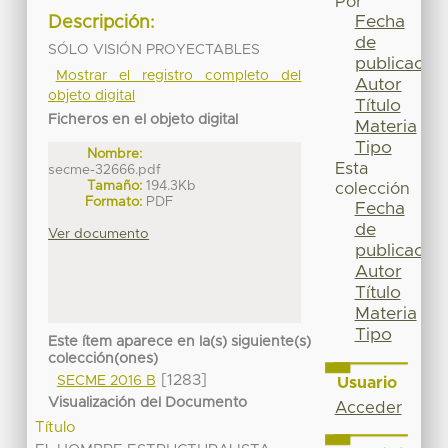
Por
Fecha
Descripción:
de
SÓLO VISIÓN PROYECTABLES
publicación
Mostrar el registro completo del
Autor
objeto digital
Título
Ficheros en el objeto digital
Materia
Tipo
Nombre:
Esta
secme-32666.pdf
Tamaño:
194.3Kb
colección
Formato:
PDF
Fecha
de
Ver documento
publicación
Autor
Título
Materia
Tipo
Este ítem aparece en la(s) siguiente(s)
colección(ones)
[1283]
SECME 2016 B
Usuario
Visualización del Documento
Acceder
Título