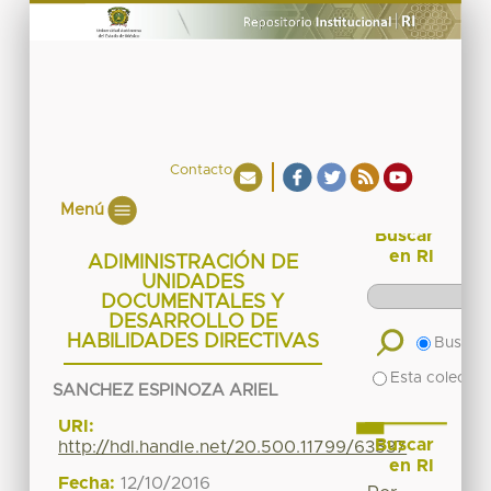
Contacto
Menú
Buscar
en RI
ADIMINISTRACIÓN DE
UNIDADES
DOCUMENTALES Y
DESARROLLO DE
HABILIDADES DIRECTIVAS
Buscar 
Esta colecció
SANCHEZ ESPINOZA ARIEL
URI:
Buscar
http://hdl.handle.net/20.500.11799/63537
en RI
Fecha:
12/10/2016