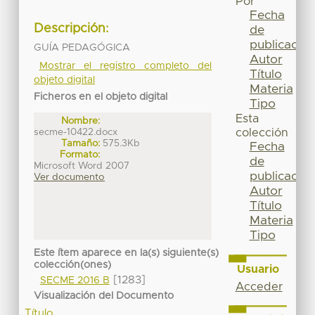
Por
Fecha
Descripción:
de
publicación
GUÍA PEDAGÓGICA
Autor
Mostrar el registro completo del
Título
objeto digital
Materia
Ficheros en el objeto digital
Tipo
Esta
Nombre:
secme-10422.docx
colección
Tamaño:
575.3Kb
Fecha
Formato:
de
Microsoft Word 2007
publicación
Ver documento
Autor
Título
Materia
Tipo
Este ítem aparece en la(s) siguiente(s)
colección(ones)
Usuario
[1283]
SECME 2016 B
Acceder
Visualización del Documento
Título