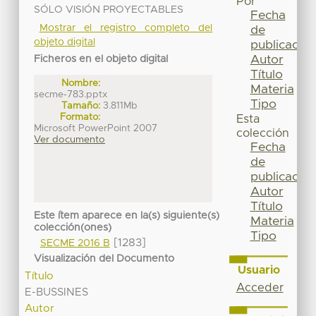
Por
SÓLO VISIÓN PROYECTABLES
Fecha
Mostrar el registro completo del
de
objeto digital
publicación
Autor
Ficheros en el objeto digital
Título
Nombre:
Materia
secme-783.pptx
Tipo
Tamaño:
3.811Mb
Formato:
Esta
Microsoft PowerPoint 2007
colección
Ver documento
Fecha
de
publicación
Autor
Título
Este ítem aparece en la(s) siguiente(s)
Materia
colección(ones)
Tipo
[1283]
SECME 2016 B
Visualización del Documento
Usuario
Título
Acceder
E-BUSSINES
Autor