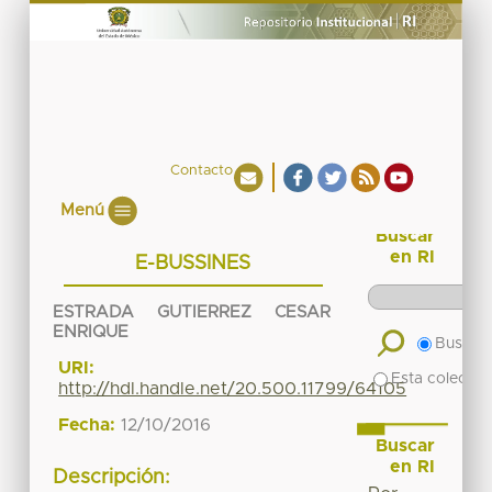
Contacto
Menú
Buscar
en RI
E-BUSSINES
ESTRADA GUTIERREZ CESAR
ENRIQUE
Buscar 
URI:
Esta colecció
http://hdl.handle.net/20.500.11799/64105
Fecha:
12/10/2016
Buscar
en RI
Descripción: