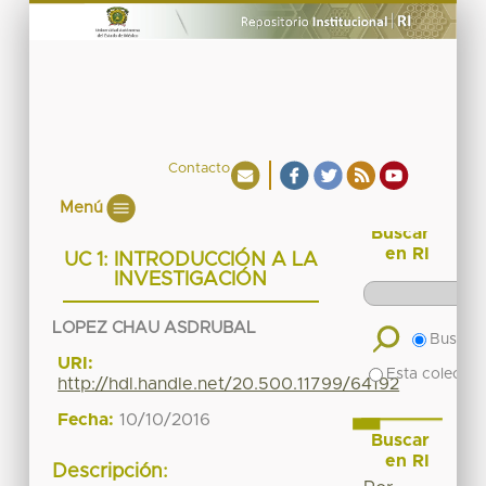
Contacto
Menú
Buscar
en RI
UC 1: INTRODUCCIÓN A LA
INVESTIGACIÓN
LOPEZ CHAU ASDRUBAL
Buscar 
URI:
Esta colecció
http://hdl.handle.net/20.500.11799/64192
Fecha:
10/10/2016
Buscar
en RI
Descripción: