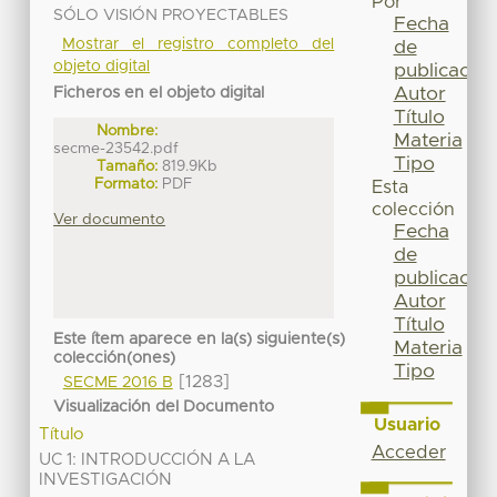
Por
SÓLO VISIÓN PROYECTABLES
Fecha
Mostrar el registro completo del
de
objeto digital
publicación
Autor
Ficheros en el objeto digital
Título
Nombre:
Materia
secme-23542.pdf
Tipo
Tamaño:
819.9Kb
Formato:
PDF
Esta
colección
Ver documento
Fecha
de
publicación
Autor
Título
Este ítem aparece en la(s) siguiente(s)
Materia
colección(ones)
Tipo
[1283]
SECME 2016 B
Visualización del Documento
Usuario
Título
Acceder
UC 1: INTRODUCCIÓN A LA
INVESTIGACIÓN