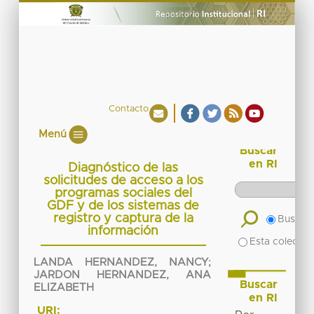
Contacto
Menú
Buscar
en RI
Diagnóstico de las
solicitudes de acceso a los
programas sociales del
GDF y de los sistemas de
registro y captura de la
Buscar 
información
Esta colecció
LANDA HERNANDEZ, NANCY
;
JARDON HERNANDEZ, ANA
Buscar
ELIZABETH
en RI
URI: