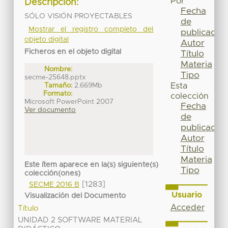
Por
Descripción:
Fecha
SÓLO VISIÓN PROYECTABLES
de
Mostrar el registro completo del
publicación
objeto digital
Autor
Ficheros en el objeto digital
Título
Materia
Nombre:
Tipo
secme-25648.pptx
Tamaño:
2.669Mb
Esta
Formato:
colección
Microsoft PowerPoint 2007
Fecha
Ver documento
de
publicación
Autor
Título
Materia
Este ítem aparece en la(s) siguiente(s)
Tipo
colección(ones)
[1283]
SECME 2016 B
Usuario
Visualización del Documento
Acceder
Título
UNIDAD 2 SOFTWARE MATERIAL