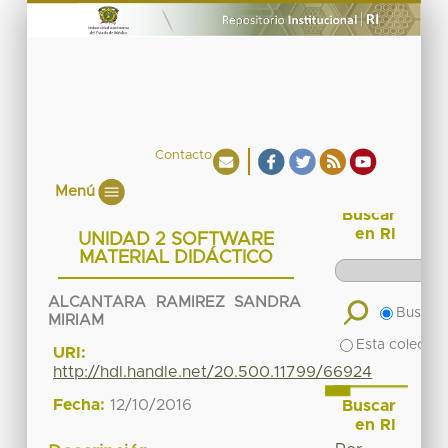
Contacto
Menú
Buscar
en RI
UNIDAD 2 SOFTWARE
MATERIAL DIDÁCTICO
ALCANTARA RAMIREZ SANDRA
Buscar 
MIRIAM
Esta colecció
URI:
http://hdl.handle.net/20.500.11799/66924
Fecha:
12/10/2016
Buscar
en RI