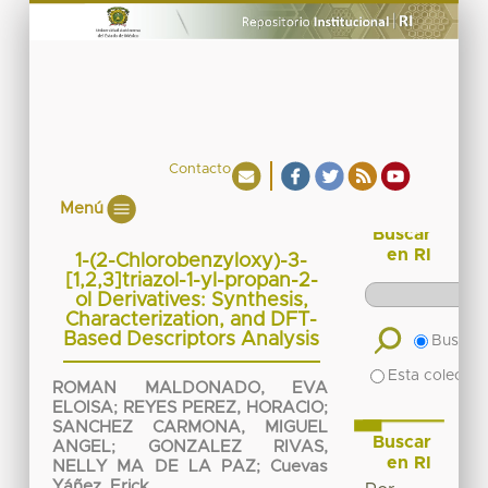
Contacto
Menú
Buscar
en RI
1-(2-Chlorobenzyloxy)-3-
[1,2,3]triazol-1-yl-propan-2-
ol Derivatives: Synthesis,
Characterization, and DFT-
Based Descriptors Analysis
Buscar 
Esta colecció
ROMAN MALDONADO, EVA
ELOISA
;
REYES PEREZ, HORACIO
;
SANCHEZ CARMONA, MIGUEL
Buscar
ANGEL
;
GONZALEZ RIVAS,
en RI
NELLY MA DE LA PAZ
;
Cuevas
Yáñez, Erick