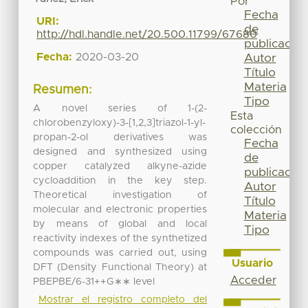
Por
Fecha
URI:
de
http://hdl.handle.net/20.500.11799/67680
publicación
Fecha:
2020-03-20
Autor
Título
Materia
Resumen:
Tipo
A novel series of 1-(2-
Esta
chlorobenzyloxy)-3-[1,2,3]triazol-1-yl-
colección
propan-2-ol derivatives was
Fecha
designed and synthesized using
de
copper catalyzed alkyne-azide
publicación
cycloaddition in the key step.
Autor
Theoretical investigation of
Título
molecular and electronic properties
Materia
by means of global and local
Tipo
reactivity indexes of the synthetized
compounds was carried out, using
Usuario
DFT (Density Functional Theory) at
Acceder
PBEPBE/6-31++G∗∗ level
Mostrar el registro completo del