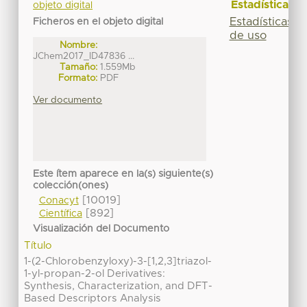
Estadísticas
objeto digital
Estadísticas
Ficheros en el objeto digital
de uso
Nombre:
JChem2017_ID47836 ...
Tamaño:
1.559Mb
Formato:
PDF
Ver documento
Este ítem aparece en la(s) siguiente(s)
colección(ones)
[10019]
Conacyt
[892]
Científica
Visualización del Documento
Título
1-(2-Chlorobenzyloxy)-3-[1,2,3]triazol-
1-yl-propan-2-ol Derivatives:
Synthesis, Characterization, and DFT-
Based Descriptors Analysis