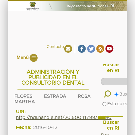
Contacto
Menú
Buscar
en RI
ADMINISTRACIÓN Y
PUBLICIDAD EN EL
CONSULTORIO DENTAL
Buscar 
FLORES ESTRADA ROSA
MARTHA
Esta colecció
URI:
http://hdl.handle.net/20.500.11799/69190
Buscar
Fecha:
2016-10-12
en RI