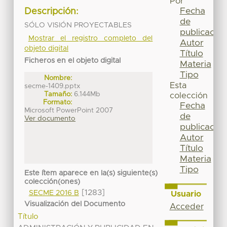
Por
Fecha
Descripción:
de
SÓLO VISIÓN PROYECTABLES
publicación
Mostrar el registro completo del
Autor
objeto digital
Título
Ficheros en el objeto digital
Materia
Tipo
Nombre:
Esta
secme-1409.pptx
Tamaño:
6.144Mb
colección
Formato:
Fecha
Microsoft PowerPoint 2007
de
Ver documento
publicación
Autor
Título
Materia
Tipo
Este ítem aparece en la(s) siguiente(s)
colección(ones)
[1283]
SECME 2016 B
Usuario
Visualización del Documento
Acceder
Título