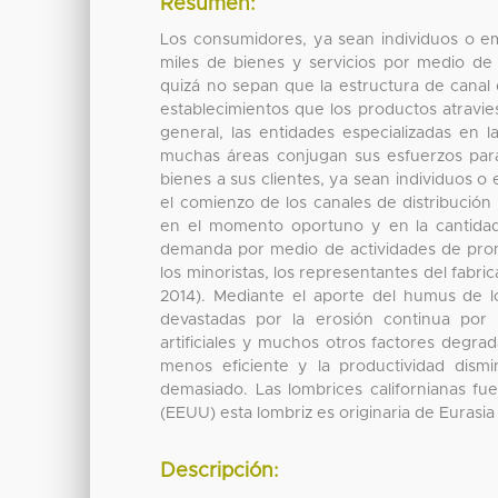
Resumen:
Los consumidores, ya sean individuos o e
miles de bienes y servicios por medio de
quizá no sepan que la estructura de canal d
establecimientos que los productos atravi
general, las entidades especializadas en 
muchas áreas conjugan sus esfuerzos para
bienes a sus clientes, ya sean individuos o 
el comienzo de los canales de distribución
en el momento oportuno y en la cantidad
demanda por medio de actividades de prom
los minoristas, los representantes del fabric
2014). Mediante el aporte del humus de lo
devastadas por la erosión continua por l
artificiales y muchos otros factores degr
menos eficiente y la productividad dism
demasiado. Las lombrices californianas fu
(EEUU) esta lombriz es originaria de Eurasia
Descripción: