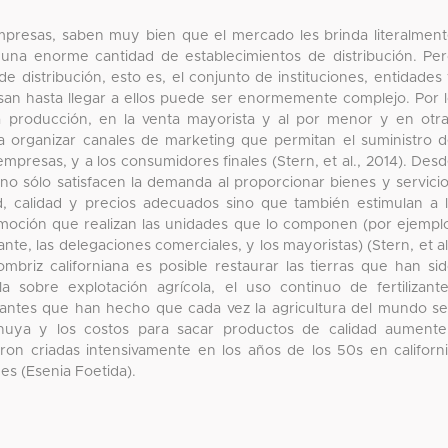
mpresas, saben muy bien que el mercado les brinda literalmen
 una enorme cantidad de establecimientos de distribución. Pe
e distribución, esto es, el conjunto de instituciones, entidades
esan hasta llegar a ellos puede ser enormemente complejo. Por 
la producción, en la venta mayorista y al por menor y en otr
 organizar canales de marketing que permitan el suministro 
empresas, y a los consumidores finales (Stern, et al., 2014). Des
 no sólo satisfacen la demanda al proporcionar bienes y servici
, calidad y precios adecuados sino que también estimulan a 
oción que realizan las unidades que lo componen (por ejempl
ante, las delegaciones comerciales, y los mayoristas) (Stern, et al
mbriz californiana es posible restaurar las tierras que han si
a sobre explotación agrícola, el uso continuo de fertilizant
adantes que han hecho que cada vez la agricultura del mundo s
inuya y los costos para sacar productos de calidad aument
eron criadas intensivamente en los años de los 50s en californ
 es (Esenia Foetida).