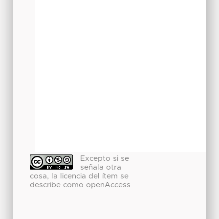
Excepto si se
señala otra
cosa, la licencia del ítem se
describe como openAccess