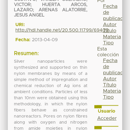
Por
VICTOR
;
HUERTA ARCOS,
Fecha
LAZARO
;
ARENAS ALATORRE,
de
JESUS ANGEL
publicación
Autor
URI:
http://hdl.handle.net/20.500.11799/69409
Título
Materia
Fecha:
2013-04-09
Tipo
Esta
Resumen:
colección
Fecha
Silver nanoparticles were
de
synthesized and supported on thin
publicación
nylon membranes by means of a
Autor
simple method of impregnation and
Título
chemical reduction of Ag ions at
Materia
ambient conditions. Particles of less
Tipo
than 10nm were obtained using this
methodology, in which the nylon
fibers behave as constrained
Usuario
nanoreactors. Pores on nylon fibres
Acceder
along with oxygen and nitrogen
from amide moieties in nylon