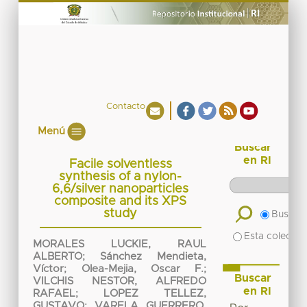
Contacto
Menú
Buscar
en RI
Facile solventless
synthesis of a nylon-
6,6/silver nanoparticles
composite and its XPS
study
Buscar 
Esta colecció
MORALES LUCKIE, RAUL
ALBERTO
;
Sánchez Mendieta,
Víctor
;
Olea-Mejia, Oscar F.
;
Buscar
VILCHIS NESTOR, ALFREDO
en RI
RAFAEL
;
LOPEZ TELLEZ,
GUSTAVO
;
VARELA GUERRERO,