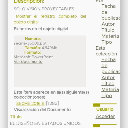
Por
Descripción:
Fecha
SÓLO VISIÓN PROYECTABLES
de
Mostrar el registro completo del
publicación
objeto digital
Autor
Ficheros en el objeto digital
Título
Materia
Nombre:
Tipo
secme-36009.ppt
Tamaño:
4.949Mb
Esta
Formato:
colección
Microsoft PowerPoint
Fecha
Ver documento
de
publicación
Autor
Título
Materia
Este ítem aparece en la(s) siguiente(s)
Tipo
colección(ones)
[1283]
SECME 2016 B
Usuario
Visualización del Documento
Acceder
Título
EL DISEÑO EN ESTADOS UNIDOS